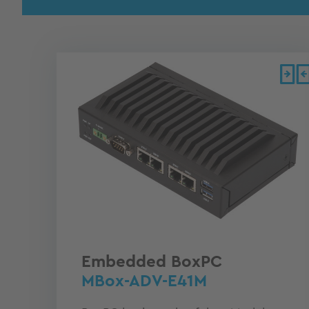
Embedded BoxPC
MBox-ADV-E41M