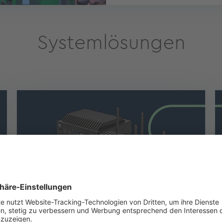
Systemlösungen
BoxPCs