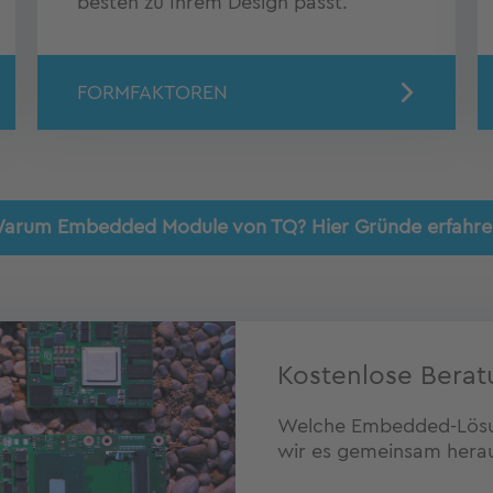
besten zu Ihrem Design passt.
FORMFAKTOREN
arum Embedded Module von TQ? Hier Gründe erfahre
Kostenlose Berat
Welche Embedded-Lösun
wir es gemeinsam herau