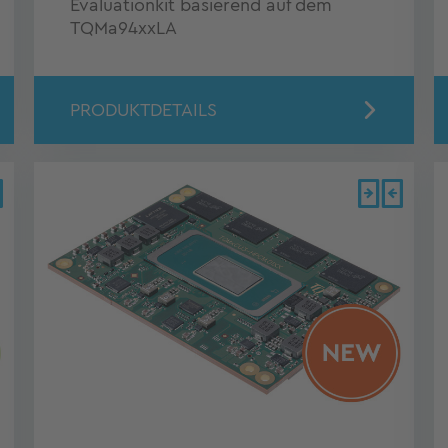
Evaluationkit basierend auf dem
TQMa94xxLA
PRODUKTDETAILS