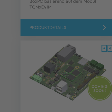
BoxPC basierend auf dem Modul
TQMxE41M
PRODUKTDETAILS