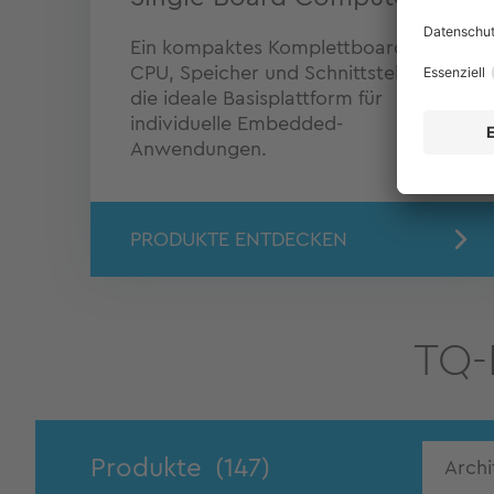
Ein kompaktes Komplettboard mit
CPU, Speicher und Schnittstellen –
die ideale Basisplattform für
individuelle Embedded-
Anwendungen.
PRODUKTE ENTDECKEN
TQ-
Produkte
(147)
Archi