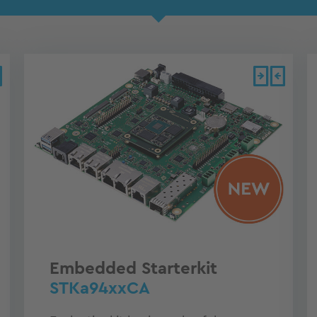
Embedded Starterkit
STKa94xxCA