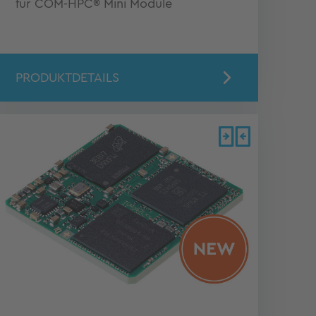
für COM-HPC® Mini Module
PRODUKTDETAILS