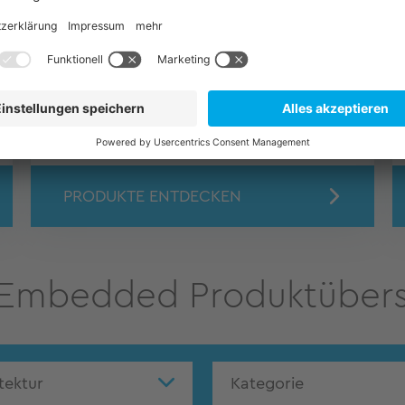
Industrietaugliche, fertig integrierte
Embedded-PCs im Gehäuse – sofort
einsatzbereit für vielfältige
Anwendungen.
PRODUKTE ENTDECKEN
Embedded Produktübers
tektur
Kategorie