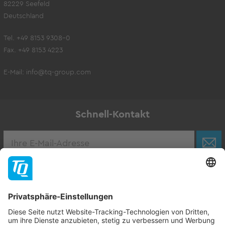
82229 Seefeld
Deutschland
Tel. +49 8153 9308-0
Fax. +49 8153 4223
E-Mail:
info@tq-group.com
Schnell-Kontakt
Karriere
Zur Stellenbörse