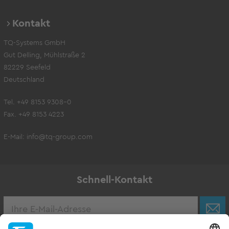
Kontakt
TQ-Systems GmbH
Gut Delling, Mühlstraße 2
82229 Seefeld
Deutschland
Tel. +49 8153 9308-0
Fax. +49 8153 4223
E-Mail:
info@tq-group.com
Schnell-Kontakt