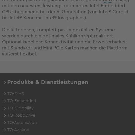
mit den neuesten, leistungsoptimierten Intel Embedded
CPUs beginnend bei der 6. Generation (von Intel® Core i3
bis Intel® Xeon mit Intel® Iris graphics).
Die lüfterlosen, komplett passiv gekühlten Systeme
werden durch ein optimales Kühlkonzept realisiert.
Optional kabellose Konnektivität und die Erweiterbarkeit
mit Standard- und Mini PCIe Karten machen die Plattform
äußerst flexibel.
Produkte & Dienstleistungen
TQ-E²MS
TQ-Embedded
TQ-E-Mobility
TQ-RoboDrive
TQ-Automation
TQ-Aviation