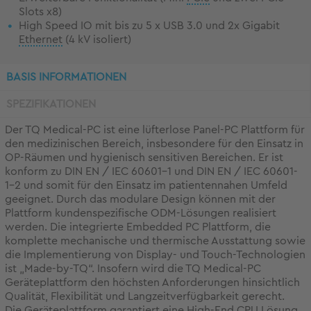
Slots x8)
High Speed IO mit bis zu 5 x USB 3.0 und 2x Gigabit
Ethernet
(4 kV isoliert)
BASIS INFORMATIONEN
SPEZIFIKATIONEN
Der TQ Medical-PC ist eine lüfterlose Panel-PC Plattform für
den medizinischen Bereich, insbesondere für den Einsatz in
OP-Räumen und hygienisch sensitiven Bereichen. Er ist
konform zu DIN EN / IEC 60601-1 und DIN EN / IEC 60601-
1-2 und somit für den Einsatz im patientennahen Umfeld
geeignet. Durch das modulare Design können mit der
Plattform kundenspezifische ODM-Lösungen realisiert
werden. Die integrierte Embedded PC Plattform, die
komplette mechanische und thermische Ausstattung sowie
die Implementierung von Display- und Touch-Technologien
ist „Made-by-TQ“. Insofern wird die TQ Medical-PC
Geräteplattform den höchsten Anforderungen hinsichtlich
Qualität, Flexibilität und Langzeitverfügbarkeit gerecht.
Die Geräteplattform garantiert eine High-End
CPU
Lösung