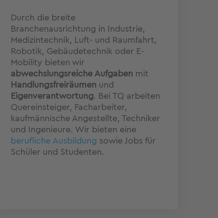
Ne
Durch die breite
erf
Branchenausrichtung in Industrie,
Pr
Medizintechnik, Luft- und Raumfahrt,
We
Robotik, Gebäudetechnik oder E-
Ide
Mobility bieten wir
Mi
abwechslungsreiche Aufgaben
mit
Zus
Handlungsfreiräumen
und
Get
Eigenverantwortung
. Bei TQ arbeiten
Mit
Quereinsteiger, Facharbeiter,
Geb
kaufmännische Angestellte, Techniker
Mi
und Ingenieure. Wir bieten eine
kön
berufliche Ausbildung
sowie Jobs für
Ge
Schüler und Studenten.
Bau
Al
En