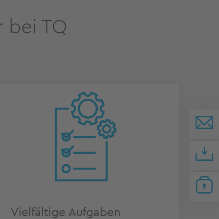
r bei TQ
Vielfältige Aufgaben
We