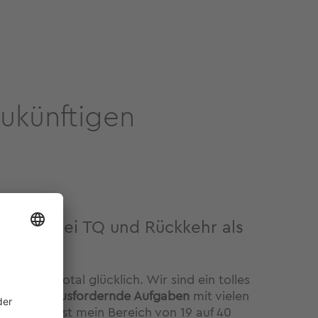
zukünftigen
sstart bei TQ und Rückkehr als
it bei TQ total glücklich. Wir sind ein tolles
ende, herausfordernde Aufgaben
mit vielen
tlerweile ist mein Bereich von 19 auf 40