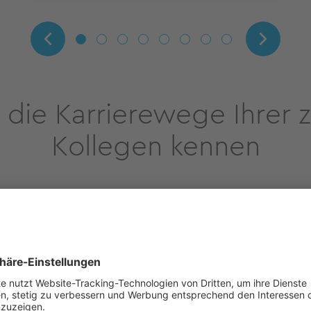
 die Karrierewege Ihrer 
Kollegen kennen
Georg Weiß - Beruf
Entwicklungsleiter
„Ich bin mit meiner Tätigke
Team und ich habe
spann
Gestaltungsfreiräumen. Mit