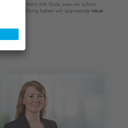
 es erfüllt mich mit Stolz, was wir schon
In der Entwicklung haben wir spannende
neue
.“