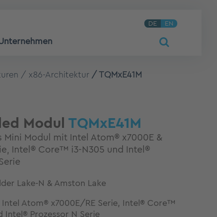
DE
EN
Unternehmen
turen
x86-Architektur
TQMxE41M
ed Modul
TQMxE41M
 Mini Modul mit Intel Atom® x7000E &
e, Intel® Core™ i3-N305 und Intel®
Serie
der Lake-N & Amston Lake
t Intel Atom® x7000E/RE Serie, Intel® Core™
 Intel® Prozessor N Serie