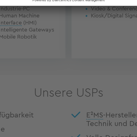
Industrie-PC
Video & Conferen
Human Machine
Kiosk/Digital Sig
Interface
(HMI)
Intelligente Gateways
Mobile Robotik
Unsere USPs
fügbarkeit
E²MS
-Herstell
Technik und D
le