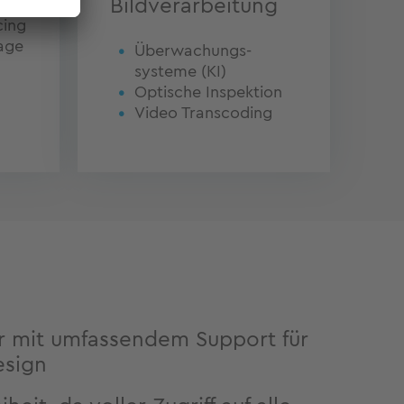
Bildverarbeitung
cing
nage
Überwachungs­
systeme (KI)
Optische Inspektion
Video Transcoding
er mit umfassendem Support für
esign