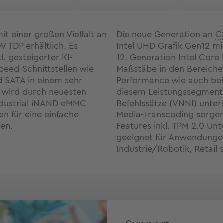
t einer großen Vielfalt an
Die neue Generation an
C
 TDP erhältlich. Es
Intel UHD Grafik Gen12 mit
. gesteigerter KI-
12. Generation Intel Cor
peed-Schnittstellen wie
Maßstäbe in den Bereiche
d SATA in einem sehr
Performance wie auch bei
 wird durch neuesten
diesem Leistungssegment 
ndustrial iNAND eMMC
Befehlssätze (VNNI) unters
en für eine einfache
Media-Transcoding sorgen
en.
Features inkl. TPM 2.0 Un
geeignet für Anwendungen
Industrie/Robotik, Retail