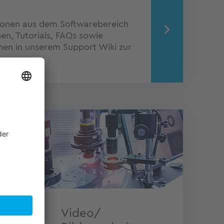
ionen aus dem Softwarebereich
n, Tutorials, FAQs sowie
nen in unserem Support Wiki zur
Video/