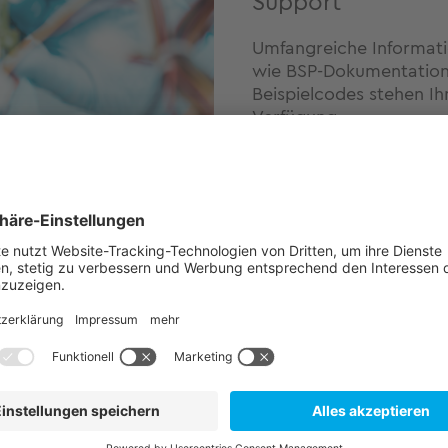
Support
Umfangreiche Informat
wie BSP-Dokumentatione
Beispielcodes stehen Ih
Verfügung.
dustrieautomation
Office/IT