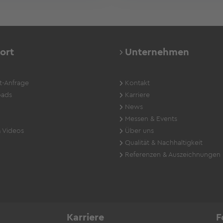
ort
Unternehmen
t-Anfrage
Kontakt
ads
Karriere
News
Messen & Events
 Videos
Über uns
Qualität & Nachhaltigkeit
Referenzen & Auszeichnungen
Karriere
F