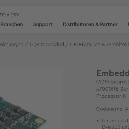
TQ x DSV
Branchen
Support
Distributoren & Partner
leistungen
TQ-Embedded
CPU-Familien & -Architek
Embedd
COM Express
x7000RE Seri
Prozessor N 
Codename: Al
Unterstütz
i3-N305 und