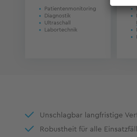
Patientenmonitoring
Diagnostik
Ultraschall
Labortechnik
Unschlagbar langfristige Ver
Robustheit für alle Einsatzfäl