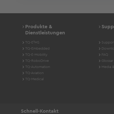
Produkte &
Supp
Dienstleistungen
TQ-E²MS
Suppor
TQ-Embedded
Downlo
TQ-E-Mobility
FAQ
TQ-RoboDrive
Glossar
TQ-Automation
Media &
TQ-Aviation
TQ-Medical
Schnell-Kontakt