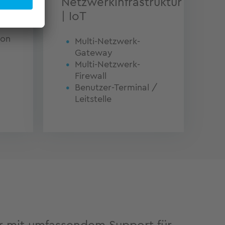
Netzwerkinfrastruktur
| IoT
von
Multi-Netzwerk-
Gateway
Multi-Netzwerk-
Firewall
Benutzer-Terminal /
Leitstelle