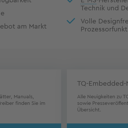
fügbarkeit
E²MS
-Herstell
Technik und D
le
Volle Designfrei
ebot am Markt
Prozessorfunk
TQ-Embedded-
tter, Manuals,
Alle Neuigkeiten zu
eiber finden Sie im
sowie Presseveröffent
Übersicht.