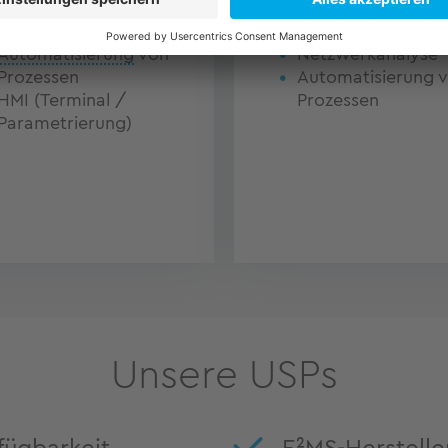
botik
Messtechnik
Automatisierung
von
Netzwerkanalyse
Prozessen
Automatisierung 
HMI (Terminal /
Prozessen
Parametrierung)
Unsere USPs