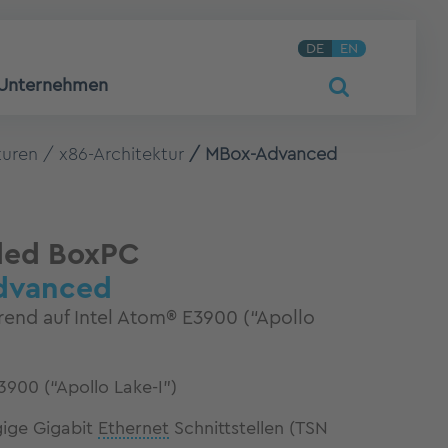
DE
EN
Unternehmen
turen
x86-Architektur
MBox-Advanced
ed BoxPC
dvanced
end auf Intel Atom® E3900 (“Apollo
3900 (“Apollo Lake-I”)
ige Gigabit
Ethernet
Schnittstellen (TSN