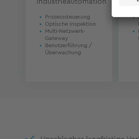
Industrieautomation
Ro
Prozesssteuerung
Optische Inspektion
Multi-Netzwerk-
Gateway
Benutzerführung /
Überwachung