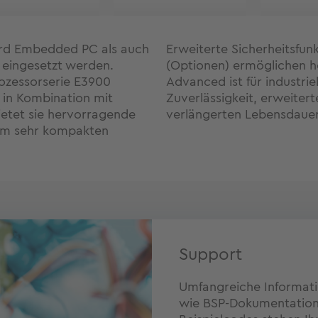
rd Embedded PC als auch
Erweiterte Sicherheitsfun
e eingesetzt werden.
(Optionen) ermöglichen h
ozessorserie E3900
Advanced ist für industri
in Kombination mit
Zuverlässigkeit, erweiter
ietet sie hervorragende
verlängerten Lebensdauer 
nem sehr kompakten
Support
Umfangreiche Informat
wie BSP-Dokumentatione