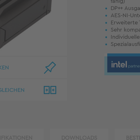
fähig)
DP++ Ausga
AES-NI-Unt
Erweiterte
Sehr kompa
Individuel
Spezialausf
KEN
GLEICHEN
IFIKATIONEN
DOWNLOADS
BEST