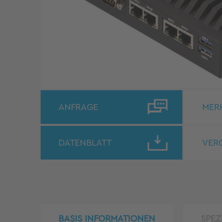
ANFRAGE
MER
DATENBLATT
VER
BASIS INFORMATIONEN
SPEZ