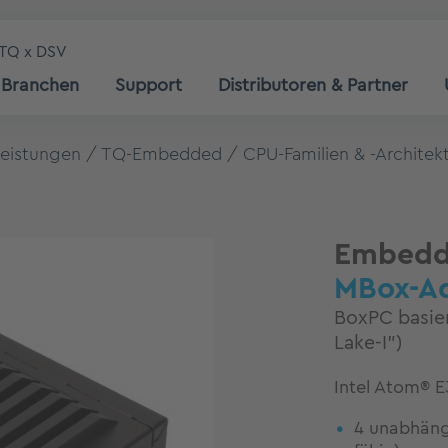
TQ x DSV
Branchen
Support
Distributoren & Partner
leistungen
TQ-Embedded
CPU-Familien & -Architek
Embedd
MBox-A
BoxPC basier
Lake-I”)
Intel Atom® E
4 unabhäng