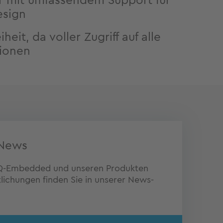
er mit umfassendem Support für
esign
heit, da voller Zugriff auf alle
tionen
News
 TQ-Embedded und unseren Produkten
lichungen finden Sie in unserer News-