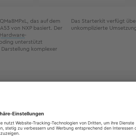
 TQMa8MPxL, das auf dem
Das Starterkit verfügt übe
A53 von NXP basiert. Der
unkomplizierte Umsetzung 
Hardware
-
oding unterstützt
Darstellung komplexer
Support
Umfangreiche Informat
wie BSP-Dokumentatione
Beispielcodes stehen Ih