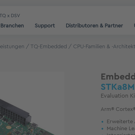
TQ x DSV
Branchen
Support
Distributoren & Partner
leistungen
TQ-Embedded
CPU-Familien & -Architek
Embedde
STKa8M
Evaluation 
Arm® Cortex®
Erweiterte 
Machine Le