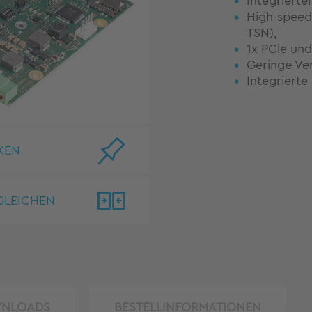
Integrierte
High-speed
TSN),
1x PCle un
Geringe Ver
Integrierte
KEN
GLEICHEN
NLOADS
BESTELLINFORMATIONEN