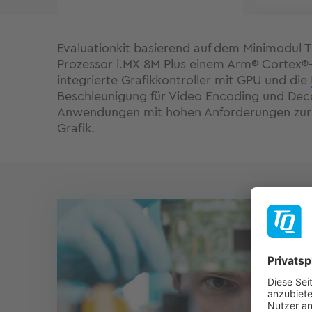
Evaluationkit basierend auf dem Minimodul
Prozessor i.MX 8M Plus einem Arm® Cortex®-
integrierte Grafikkontroller mit GPU und die
Beschleunigung für Video Encoding und Dec
Anwendungen mit hohen Anforderungen zur 
Grafik.