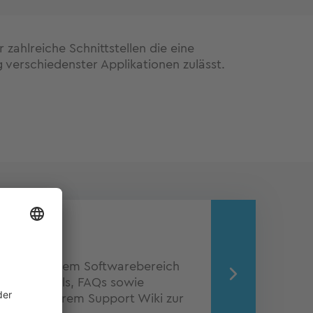
r zahlreiche Schnittstellen die eine
verschiedenster Applikationen zulässt.
ionen aus dem Softwarebereich
n, Tutorials, FAQs sowie
nen in unserem Support Wiki zur