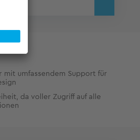
er mit umfassendem Support für
esign
heit, da voller Zugriff auf alle
tionen