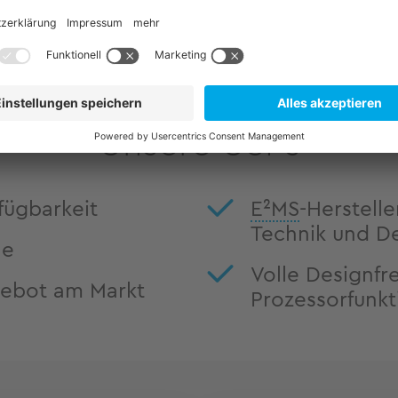
Verfügung.
Unsere USPs
fügbarkeit
E²MS
-Herstell
Technik und D
le
Volle Designfrei
ebot am Markt
Prozessorfunk