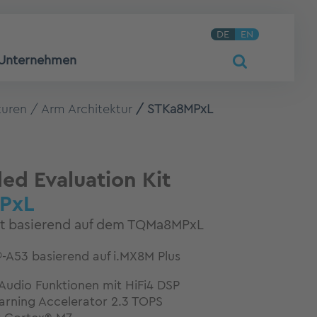
DE
EN
Unternehmen
turen
Arm Architektur
STKa8MPxL
d Evaluation Kit
PxL
Kit basierend auf dem TQMa8MPxL
-A53 basierend auf i.MX8M Plus
Audio Funktionen mit HiFi4 DSP
arning Accelerator 2.3 TOPS