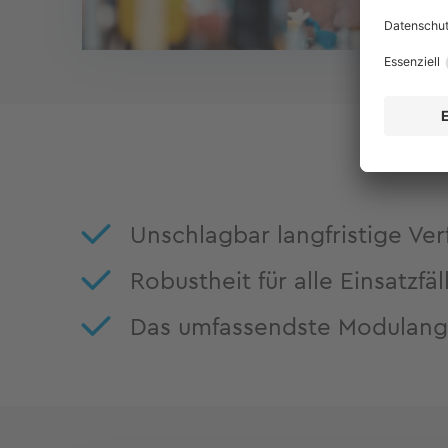
Unschlagbar langfristige Ver
Robustheit für alle Einsatzfäl
Das umfassendste Modulang