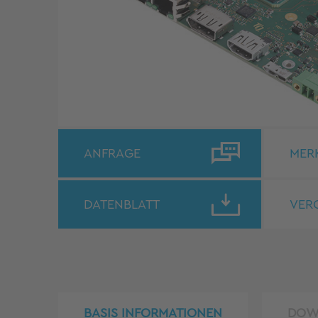
ANFRAGE
MER
DATENBLATT
VER
BASIS INFORMATIONEN
DOW