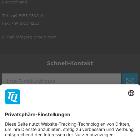
Deutschland
Tel. +49 8153 9308-0
Fax. +49 8153 4223
E-Mail:
info@tq-group.com
Schnell-Kontakt
Karriere
Zur Stellenbörse