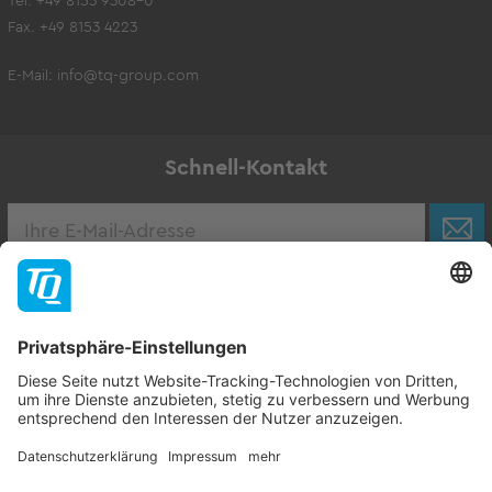
Tel. +49 8153 9308-0
Fax. +49 8153 4223
E-Mail:
info@tq-group.com
Schnell-Kontakt
Karriere
Zur Stellenbörse
Follow TQ-Group