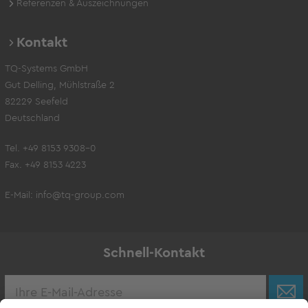
Referenzen & Auszeichnungen
Kontakt
TQ-Systems GmbH
Gut Delling, Mühlstraße 2
82229 Seefeld
Deutschland
Tel. +49 8153 9308-0
Fax. +49 8153 4223
E-Mail:
info@tq-group.com
Schnell-Kontakt