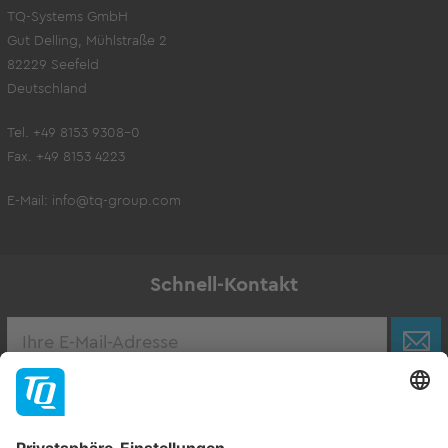
TQ-Systems GmbH
Gut Delling, Mühlstraße 2
82229 Seefeld
Deutschland
Tel. +49 8153 9308-0
Fax. +49 8153 4223
E-Mail:
info@tq-group.com
Schnell-Kontakt
Karriere