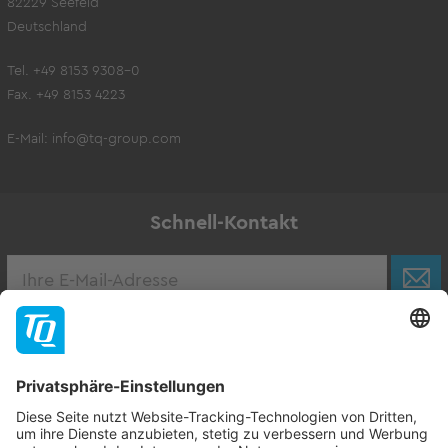
82229 Seefeld
Deutschland
Tel. +49 8153 9308-0
Fax. +49 8153 4223
E-Mail:
info@tq-group.com
Schnell-Kontakt
Karriere
Zur Stellenbörse