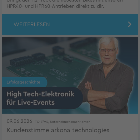
bringt der TQ Truck die neuesten Bikes mit unseren
HPR40- und HPR60-Antrieben direkt zu dir.
WEITERLESEN
09.06.2026
| TQ-E²MS, Unternehmensnachrichten
Kundenstimme arkona technologies