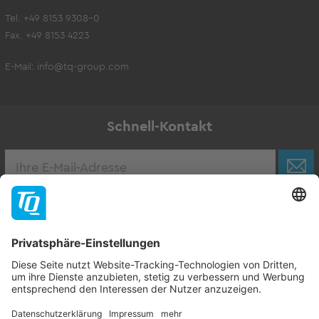
Tel. +49 8153 9308-0
Fax. +49 8153 4223
E-Mail:
info@tq-group.com
Schnell-Kontakt
Karriere
Zur Stellenbörse