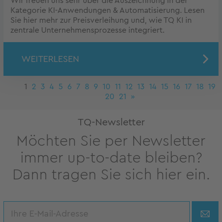
Wir freuen uns sehr über die Auszeichnung in der
Kategorie KI-Anwendungen & Automatisierung. Lesen
Sie hier mehr zur Preisverleihung und, wie TQ KI in
zentrale Unternehmensprozesse integriert.
WEITERLESEN
1
2
3
4
5
6
7
8
9
10
11
12
13
14
15
16
17
18
19
20
21
»
TQ-Newsletter
Möchten Sie per Newsletter
immer up-to-date bleiben?
Dann tragen Sie sich hier ein.