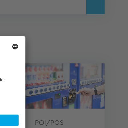
nik
POI/POS