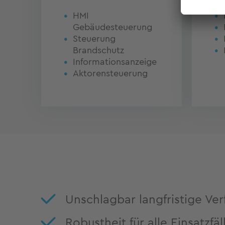
HMI
Gebäudesteuerung
Steuerung
Brandschutz
Informationsanzeige
Aktorensteuerung
Unschlagbar langfristige Ver
Robustheit für alle Einsatzfäl