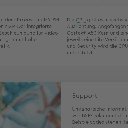
f dem Prozessor i.MX 8M
Die
CPU
gibt es in sechs 
n NXP. Der integrierte
Ausrichtung. Angefangen
Beschleunigung für Video
Cortex®-A53 Kern und eine
dungen mit hohen
jeweils eine Lite Version m
afik.
und Security wird die CP
unterstützt.
Support
Umfangreiche Informat
wie BSP-Dokumentatione
Beispielcodes stehen Ih