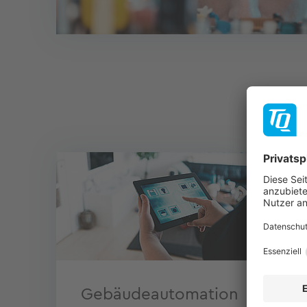
Gebäudeautomation
In