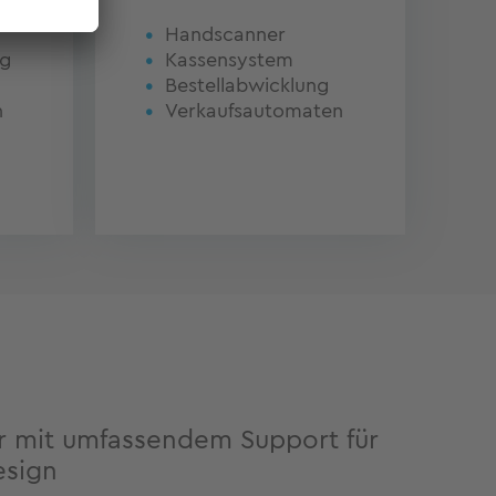
Handscanner
g
Kassensystem
Bestellabwicklung
n
Verkaufsautomaten
er mit umfassendem Support für
esign