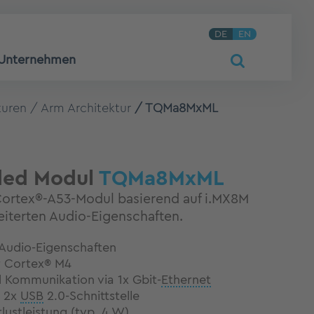
DE
EN
Unternehmen
turen
Arm Architektur
TQMa8MxML
ed Modul
TQMa8MxML
rtex®-A53-Modul basierend auf i.MX8M
eiterten Audio-Eigenschaften.
 Audio-Eigenschaften
r Cortex® M4
 Kommunikation via 1x Gbit-
Ethernet
d 2x
USB
2.0-Schnittstelle
lustleistung (typ. 4 W)