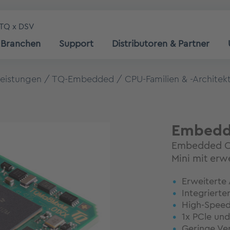
TQ x DSV
Branchen
Support
Distributoren & Partner
leistungen
TQ-Embedded
CPU-Familien & -Architek
Embedd
Embedded Co
Mini mit erw
Erweiterte
Integrierte
High-Speed
1x PCle un
Geringe Ver