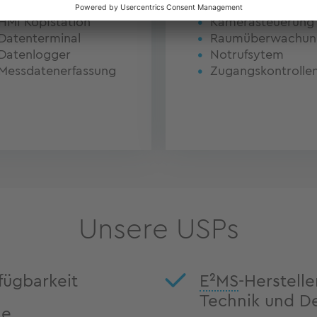
HMI Kopfstation
Kamerasteuerung
Datenterminal
Raumüberwachun
Datenlogger
Notrufsytem
Messdatenerfassung
Zugangskontrolle
Unsere USPs
fügbarkeit
E²MS
-Herstell
Technik und D
le