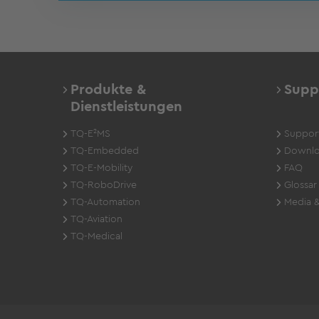
Produkte &
Supp
Dienstleistungen
TQ-E²MS
Suppor
TQ-Embedded
Downlo
TQ-E-Mobility
FAQ
TQ-RoboDrive
Glossar
TQ-Automation
Media &
TQ-Aviation
TQ-Medical