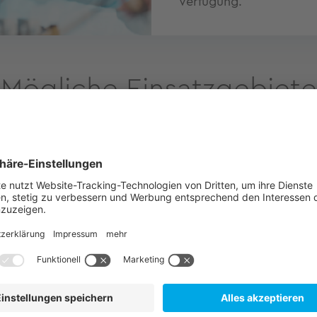
Verfügung.
Mögliche Einsatzgebiete
dustrieautomation
Sicherheitstech