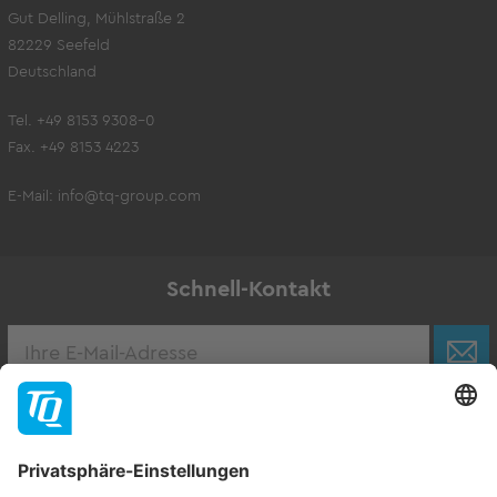
Gut Delling, Mühlstraße 2
82229 Seefeld
Deutschland
Tel. +49 8153 9308-0
Fax. +49 8153 4223
E-Mail:
info@tq-group.com
Schnell-Kontakt
Karriere