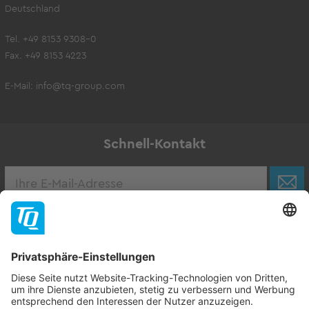
Deutschland
Tel. +49 8153 9308-0
Fax. +49 8153 4223
E-Mail:
info@tq-group.com
Schnell-Kontakt
Karriere
Zur Stellenbörse