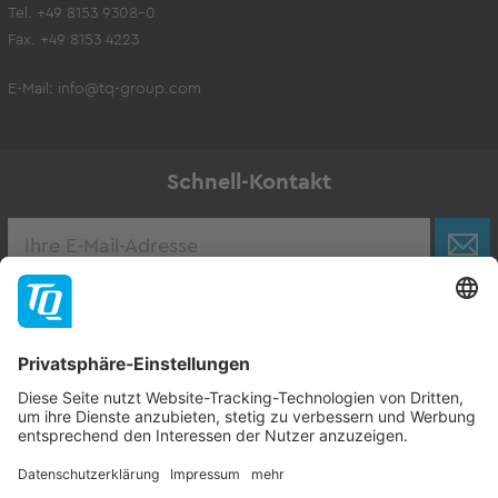
Tel. +49 8153 9308-0
Fax. +49 8153 4223
E-Mail:
info@tq-group.com
Schnell-Kontakt
Karriere
Zur Stellenbörse
Follow TQ-Group