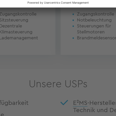
ftfahrt
Gebäudeautoma
Zugangskontrolle
Zugangskontrolle
Sitzsteuerung
Notbeleuchtung
Dezentrale
Steuerungen für
Klimasteuerung
Stellmotoren
Lademanagement
Brandmeldesenso
Unsere USPs
fügbarkeit
E²MS
-Herstell
Technik und D
le