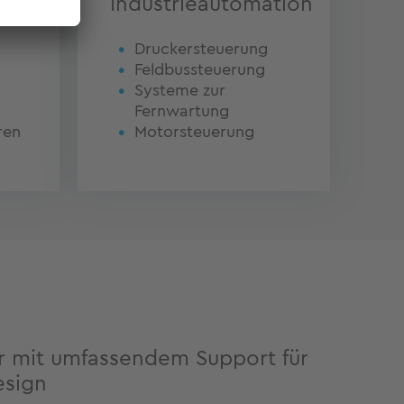
tion
Industrieautomation
Druckersteuerung
Feldbussteuerung
Systeme zur
Fernwartung
ren
Motorsteuerung
er mit umfassendem Support für
esign