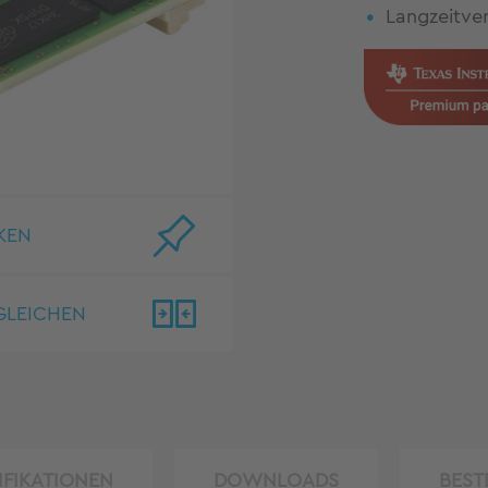
Langzeitve
KEN
GLEICHEN
IFIKATIONEN
DOWNLOADS
BEST