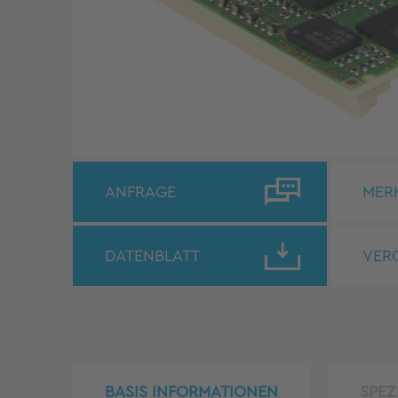
ANFRAGE
MER
DATENBLATT
VER
BASIS INFORMATIONEN
SPEZ