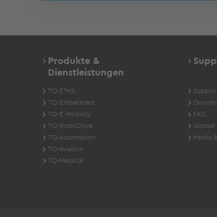
Produkte &
Supp
Dienstleistungen
TQ-E²MS
Suppor
TQ-Embedded
Downlo
TQ-E-Mobility
FAQ
TQ-RoboDrive
Glossar
TQ-Automation
Media &
TQ-Aviation
TQ-Medical