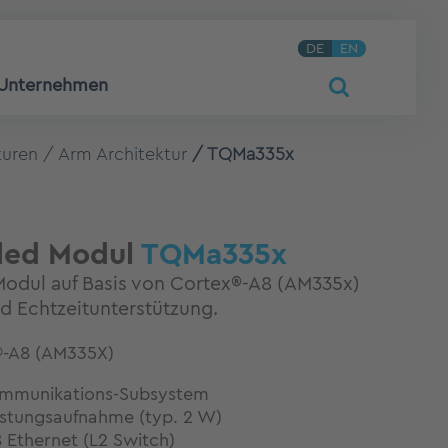
DE
EN
Unternehmen
turen
Arm Architektur
TQMa335x
ed Modul
TQMa335x
dul auf Basis von Cortex®-A8 (AM335x)
nd Echtzeitunterstützung.
-A8 (AM335X)
ommunikations-Subsystem
istungsaufnahme (typ. 2 W)
8
Ethernet
(L2 Switch)