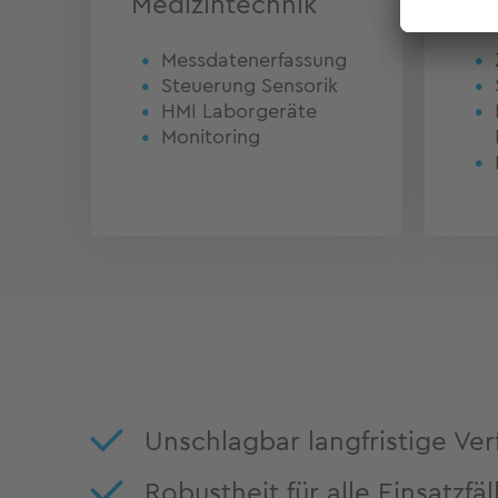
Medizintechnik
Lu
Messdatenerfassung
Steuerung Sensorik
HMI Laborgeräte
Monitoring
Unschlagbar langfristige Ver
Robustheit für alle Einsatzfäl