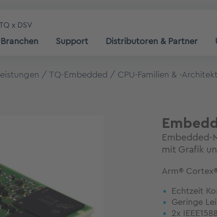
TQ x DSV
Branchen
Support
Distributoren & Partner
leistungen
TQ-Embedded
CPU-Familien & -Architek
Embedd
Embedded-Mo
mit Grafik u
Arm® Cortex®
Echtzeit K
Geringe Le
2x IEEE158