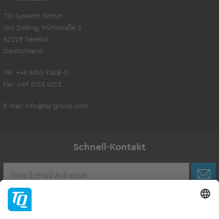
TQ-Systems GmbH
Gut Delling, Mühlstraße 2
82229 Seefeld
Deutschland
Tel. +49 8153 9308-0
Fax. +49 8153 4223
E-Mail:
info@tq-group.com
Schnell-Kontakt