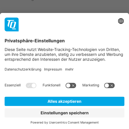
Um dieses Video abspielen zu können, benötigen wir
Ihre Zustimmung zur Verwendung des Video-Player-
Dienstes "YouTube Video".
Dieser Service kann Daten zu Ihren Aktivitäten
sammeln. Bitte informieren Sie sich hierzu genauer
und stimmen Sie der Nutzung des Service zu.
Akzeptieren
Mehr Informationen
Ein echter Unterschied in der Industrie-
Automatisierung
Seit mehr als 20 Jahren träumen weltweit Ingenieure von
einem wirklich modularen Roboter, der in der Industrie-
Automatisierung
so vielseitig und einfach nutzbar ist, wie