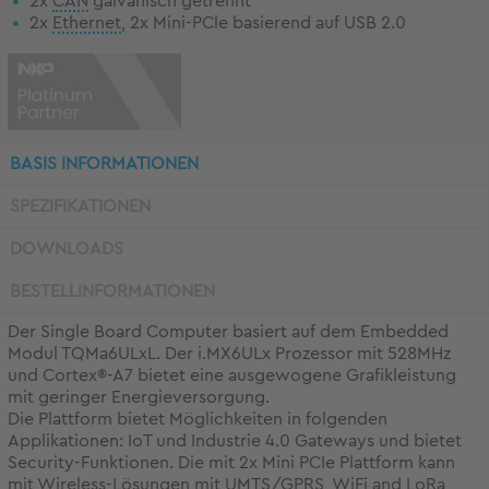
2x
CAN
galvanisch getrennt
2x
Ethernet
, 2x Mini-PCle basierend auf USB 2.0
BASIS INFORMATIONEN
SPEZIFIKATIONEN
DOWNLOADS
BESTELLINFORMATIONEN
Der Single Board Computer basiert auf dem Embedded
Modul TQMa6ULxL. Der i.MX6ULx Prozessor mit 528MHz
und Cortex®-A7 bietet eine ausgewogene Grafikleistung
mit geringer Energieversorgung.
Die Plattform bietet Möglichkeiten in folgenden
Applikationen: IoT und Industrie 4.0 Gateways und bietet
Security-Funktionen. Die mit 2x Mini PCIe Plattform kann
mit
Wireless
-Lösungen mit UMTS/GPRS, WiFi and LoRa