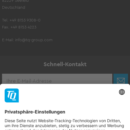
82229 Seefeld
Deutschland
Tel. +49 8153 9308-0
Fax. +49 8153 4223
E-Mail:
info@tq-group.com
Schnell-Kontakt
Karriere
Zur Stellenbörse