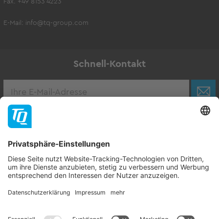
Fax. +49 8153 4223
E-Mail:
info@tq-group.com
Schnell-Kontakt
Karriere
Zur Stellenbörse
Follow TQ-Group