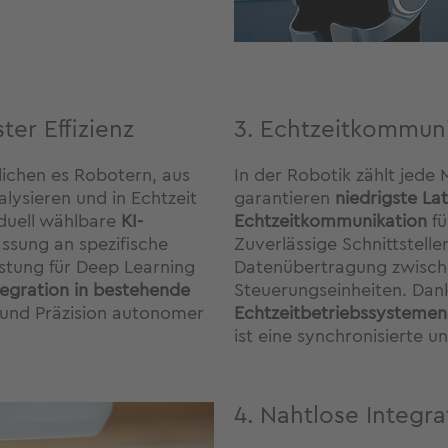
ter Effizienz
3. Echtzeitkommuni
ichen es Robotern, aus
In der Robotik zählt jede
lysieren und in Echtzeit
garantieren
niedrigste La
iduell wählbare
KI-
Echtzeitkommunikation
fü
ssung an spezifische
Zuverlässige Schnittstelle
tung für Deep Learning
Datenübertragung zwisch
tegration in bestehende
Steuerungseinheiten. Dan
z und Präzision autonomer
Echtzeitbetriebssystemen
ist eine synchronisierte u
4. Nahtlose Integra