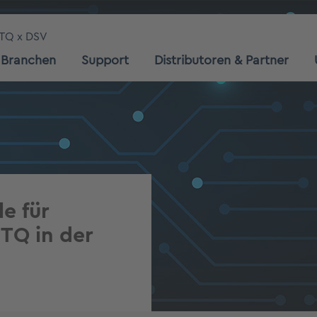
TQ x DSV
Branchen
Support
Distributoren & Partner
e für
TQ in der