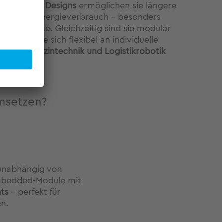
effizienten Designs
ermöglichen sie längere
ieren den Energieverbrauch – besonders
otersysteme. Gleichzeitig sind sie modular
 sodass sie sich flexibel an individuelle
strie, Medizintechnik und Logistikrobotik
umsetzen?
 unabhängig von
Embedded-Module mit
nts
– perfekt für
n.