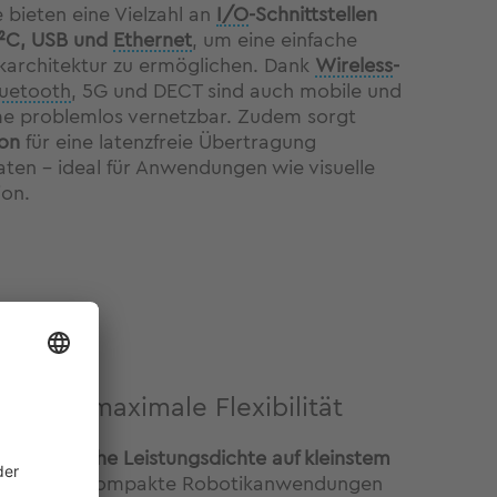
ieten eine Vielzahl an
I/O
-Schnittstellen
I²C, USB und
Ethernet
, um eine einfache
ikarchitektur zu ermöglichen. Dank
Wireless
-
luetooth
, 5G und DECT sind auch mobile und
 problemlos vernetzbar. Zudem sorgt
ion
für eine latenzfreie Übertragung
ten – ideal für Anwendungen wie visuelle
ion.
se für maximale Flexibilität
 bieten
hohe Leistungsdichte auf kleinstem
 perfekt für kompakte Robotikanwendungen