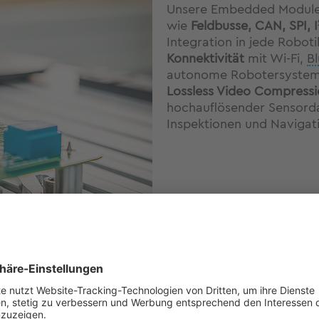
Unsere Embedded Module b
wie
Feldbusse, CAN, SPI, 
Integration in jede Robot
Konnektivität
mit Wi-Fi,
B
autonome Robotersysteme
Lossless Video Compress
hochauflösender Sensorda
Inspektionen und Navigat
ielle Robotik
6. Kompakte Bauwei
ität. Unsere Embedded
Unsere Embedded Module
 und Cybersecurity-
Raum
, wodurch sie sich