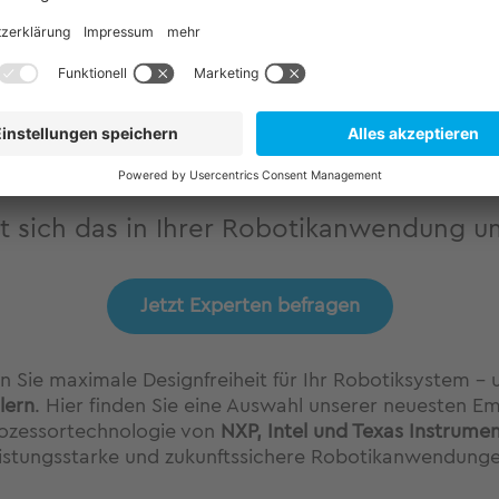
f und Manipulation zu
eignen. Durch ihre
energie
n nach
IEC 61508, DIN
Betriebszeiten und reduz
ch auch für
vorteilhaft für mobile Rob
izintechnik und Industrie.
erweiterbar und skalierbar,
icheres Boot-Konzept
Anforderungen in der
Indu
chutz vor Cyberangriffen.
anpassen lassen.
t sich das in Ihrer Robotikanwendung 
Jetzt Experten befragen
n Sie maximale Designfreiheit für Ihr Robotiksystem –
lern
. Hier finden Sie eine Auswahl unserer neuesten 
ozessortechnologie von
NXP, Intel und Texas Instrume
eistungsstarke und zukunftssichere Robotikanwendunge