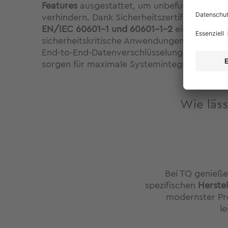
Features
ausgestattet, um unbefugten Zugrif
verhindern. Dank Sicherheitszertifizierunge
EN/IEC 60601-1 und 60601-1-2
eignen sie si
sicherheitskritische Anwendungen in der Med
End-to-End-Datenverschlüsselung und ein s
sorgen für maximale Systemintegrität und S
Wie läss
Bei TQ genieße
spezifischen
Herstel
modernster Pr
l