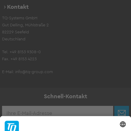
Kontakt
TQ-Systems GmbH
Gut Delling, Mühlstraße 2
82229 Seefeld
Deutschland
Tel. +49 8153 9308-0
Fax. +49 8153 4223
E-Mail:
info@tq-group.com
Schnell-Kontakt