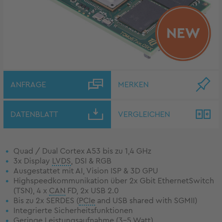
ANFRAGE
MERKEN
DATENBLATT
VERGLEICHEN
Quad / Dual Cortex A53 bis zu 1,4 GHz
3x Display
LVDS
, DSI & RGB
Ausgestattet mit AI, Vision ISP & 3D GPU
Highspeedkommunikation über 2x Gbit EthernetSwitch
(TSN), 4 x
CAN
FD, 2x USB 2.0
Bis zu 2x SERDES (
PCIe
and USB shared with SGMII)
Integrierte Sicherheitsfunktionen
Geringe Leistungsaufnahme (3-5 Watt)