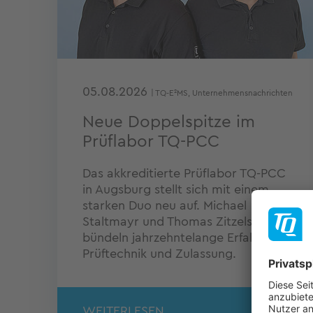
05.08.2026
| TQ-E²MS, Unternehmensnachrichten
Neue Doppelspitze im
Prüflabor TQ-PCC
Das akkreditierte Prüflabor TQ-PCC
in Augsburg stellt sich mit einem
starken Duo neu auf. Michael
Staltmayr und Thomas Zitzelsberger
bündeln jahrzehntelange Erfahrung in
Prüftechnik und Zulassung.
WEITERLESEN