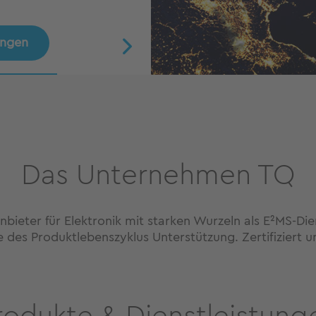
Servomotoren!
eutschen Skiverbands.
 YouTube.
ungen
en
Das Unternehmen TQ
bieter für Elektronik mit starken Wurzeln als E²MS-Diens
 des Produktlebenszyklus Unterstützung. Zertifiziert 