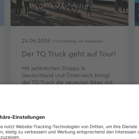
24.06.2026
| TQ-E-Mobility, Alle Kategorien
Der TQ Truck geht auf Tour!
Mit zahlreichen Stopps in
Deutschland und Österreich bringt
der TQ Truck die neuesten Bikes mit
unseren HPR40- und HPR60-
Antrieben direkt zu dir.
WEITERLESEN