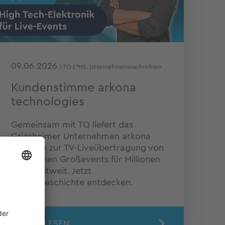
09.06.2026
| TQ-E²MS, Unternehmensnachrichten
Kundenstimme arkona
technologies
Gemeinsam mit TQ liefert das
Griesheimer Unternehmen arkona
Systeme zur TV-Liveübertragung von
sportlichen Großevents für Millionen
Fans weltweit. Jetzt
Erfolgsgeschichte entdecken.
WEITERLESEN