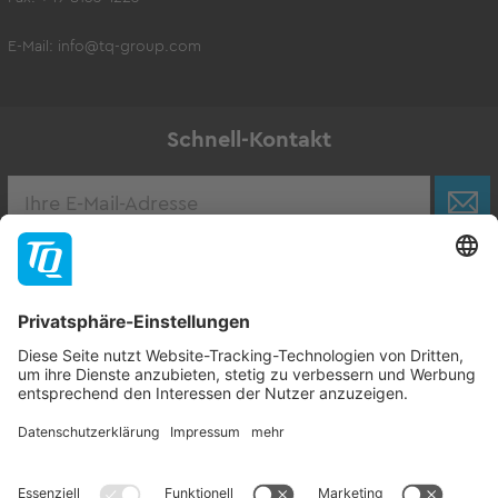
E-Mail:
info@tq-group.com
Schnell-Kontakt
Karriere
Zur Stellenbörse
Follow TQ-Group