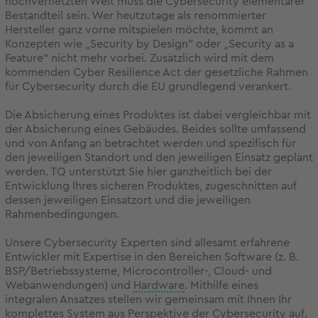
hochvernetzten Welt muss die Cybersecurity elementarer
Bestandteil sein. Wer heutzutage als renommierter
Hersteller ganz vorne mitspielen möchte, kommt an
Konzepten wie „Security by Design“ oder „Security as a
Feature“ nicht mehr vorbei. Zusätzlich wird mit dem
kommenden Cyber Resilience Act der gesetzliche Rahmen
für Cybersecurity durch die EU grundlegend verankert.
Die Absicherung eines Produktes ist dabei vergleichbar mit
der Absicherung eines Gebäudes. Beides sollte umfassend
und von Anfang an betrachtet werden und spezifisch für
den jeweiligen Standort und den jeweiligen Einsatz geplant
werden. TQ unterstützt Sie hier ganzheitlich bei der
Entwicklung Ihres sicheren Produktes, zugeschnitten auf
dessen jeweiligen Einsatzort und die jeweiligen
Rahmenbedingungen.
Unsere Cybersecurity Experten sind allesamt erfahrene
Entwickler mit Expertise in den Bereichen Software (z. B.
BSP/Betriebssysteme, Microcontroller-, Cloud- und
Webanwendungen) und
Hardware
. Mithilfe eines
integralen Ansatzes stellen wir gemeinsam mit Ihnen Ihr
komplettes System aus Perspektive der Cybersecurity auf.