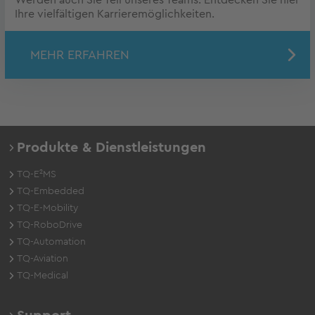
Werden auch Sie Teil unseres Teams. Entdecken Sie hier
Ihre vielfältigen Karrieremöglichkeiten.
MEHR ERFAHREN
Produkte & Dienstleistungen
TQ-E²MS
TQ-Embedded
TQ-E-Mobility
TQ-RoboDrive
TQ-Automation
TQ-Aviation
TQ-Medical