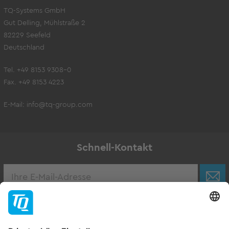
TQ-Systems GmbH
Gut Delling, Mühlstraße 2
82229 Seefeld
Deutschland
Tel. +49 8153 9308-0
Fax. +49 8153 4223
E-Mail:
info@tq-group.com
Schnell-Kontakt
Karriere