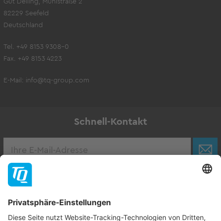
Gut Delling, Mühlstraße 2
82229 Seefeld
Deutschland
Tel. +49 8153 9308-0
Fax. +49 8153 4223
E-Mail:
info@tq-group.com
Schnell-Kontakt
Karriere