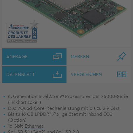
ANFRAGE
MERKEN
DATENBLATT
VERGLEICHEN
6. Generation Intel Atom® Prozessoren der x6000-Serie
("Elkhart Lake")
Dual/Quad-Core-Rechenleistung mit bis zu 2,9 GHz
Bis zu 16 GB LPDDR4/4x, gelötet mit Inband ECC
(Option)
1x Gbit-
Ethernet
2x
USB
3.1 (Gen2) und 8x USB 2.0