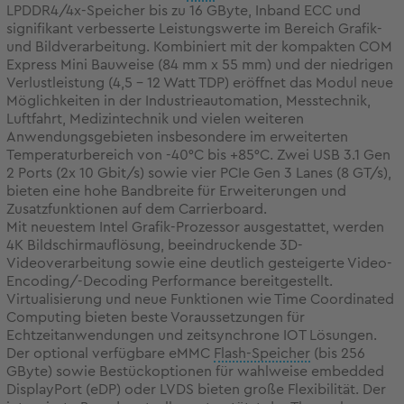
LPDDR4/4x-Speicher bis zu 16 GByte, Inband ECC und
signifikant verbesserte Leistungswerte im Bereich Grafik-
und Bildverarbeitung. Kombiniert mit der kompakten COM
Express Mini Bauweise (84 mm x 55 mm) und der niedrigen
Verlustleistung (4,5 – 12 Watt TDP) eröffnet das Modul neue
Möglichkeiten in der Industrieautomation, Messtechnik,
Luftfahrt, Medizintechnik und vielen weiteren
Anwendungsgebieten insbesondere im erweiterten
Temperaturbereich von -40°C bis +85°C. Zwei USB 3.1 Gen
2 Ports (2x 10 Gbit/s) sowie vier PCIe Gen 3 Lanes (8 GT/s),
bieten eine hohe Bandbreite für Erweiterungen und
Zusatzfunktionen auf dem Carrierboard.
Mit neuestem Intel Grafik-Prozessor ausgestattet, werden
4K Bildschirmauflösung, beeindruckende 3D-
Videoverarbeitung sowie eine deutlich gesteigerte Video-
Encoding/-Decoding Performance bereitgestellt.
Virtualisierung und neue Funktionen wie Time Coordinated
Computing bieten beste Voraussetzungen für
Echtzeitanwendungen und zeitsynchrone IOT Lösungen.
Der optional verfügbare eMMC
Flash-Speicher
(bis 256
GByte) sowie Bestückoptionen für wahlweise embedded
DisplayPort (eDP) oder LVDS bieten große Flexibilität. Der