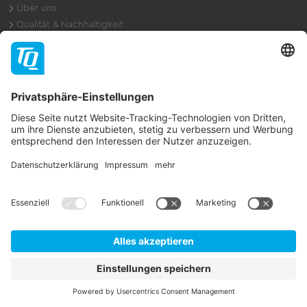
Über uns
Qualität & Nachhaltigkeit
Referenzen & Auszeichnungen
Kontakt
TQ-Systems GmbH
Gut Delling, Mühlstraße 2
82229 Seefeld
Deutschland
Tel. +49 8153 9308-0
Fax. +49 8153 4223
E-Mail:
info@tq-group.com
Schnell-Kontakt