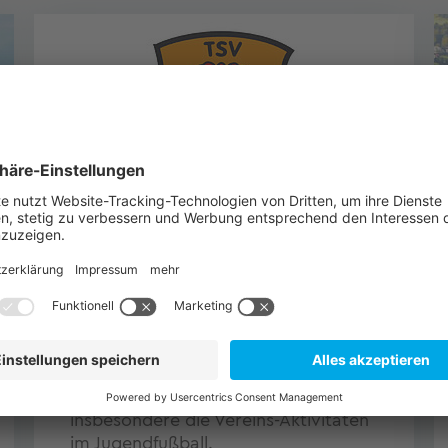
TSV Hechendorf -
Fußballabteilung
Der TSV Hechendorf bietet seinen
Mitgliedern über zwanzig weitere
Sportarten an. TQ fördert
insbesondere die Vereins-Aktivitäten
im Jugendfußball.