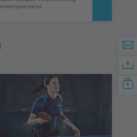
ementsprechend.
g