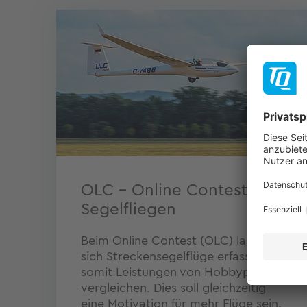
OLC – Online Contest für
Segelfliegen
Beim Online Contest (OLC) lassen
sich Streckensegelflüge erfassen und
somit Leistungen von Hobbypiloten
vergleichen. Dies soll gleichzeitig
eine Motivation für mehr Flüge sein.