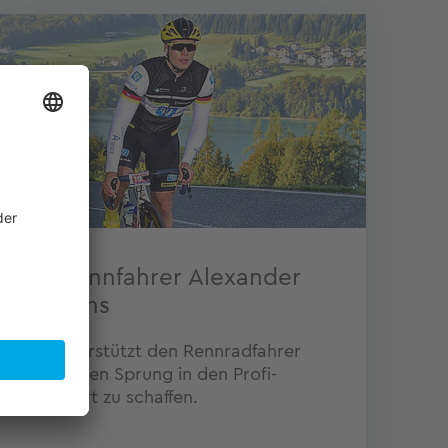
Radrennfahrer Alexander
Steffens
TQ unterstützt den Rennradfahrer
dabei, den Sprung in den Profi-
Radsport zu schaffen.