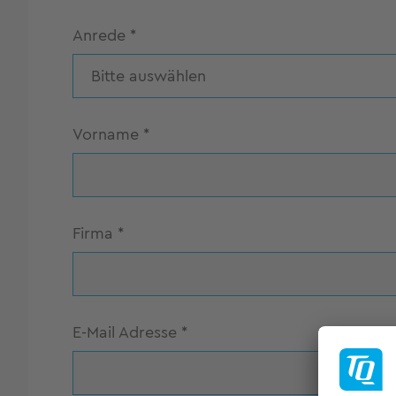
Anrede
*
Bitte auswählen
Vorname
*
Firma
*
E-Mail Adresse
*