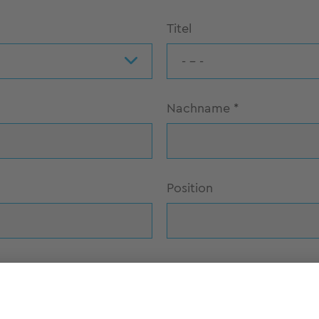
Titel
- - -
Nachname
*
Position
Telefon
*