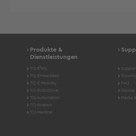
Produkte &
Supp
Dienstleistungen
TQ-E²MS
Suppor
TQ-Embedded
Downlo
TQ-E-Mobility
FAQ
TQ-RoboDrive
Glossar
TQ-Automation
Media &
TQ-Aviation
TQ-Medical