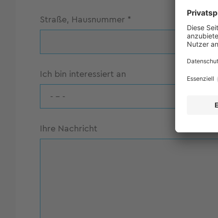
Straße, Hausnummer
*
PLZ
*
Ich bin interessiert an
- - -
Ihre Nachricht