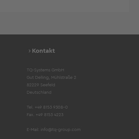
Kontakt
TQ-Systems GmbH
Gut Delling, Mühlstraße 2
82229 Seefeld
Deutschland
Tel. +49 8153 9308-0
Fax. +49 8153 4223
E-Mail:
info@tq-group.com