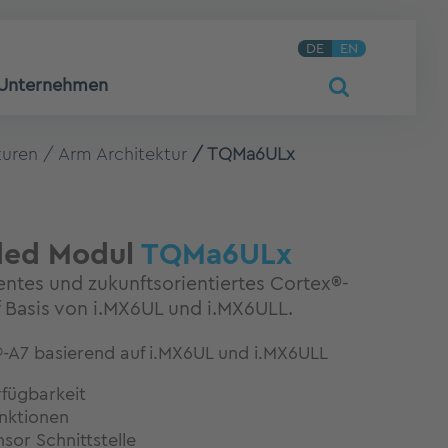
DE
EN
Unternehmen
turen
Arm Architektur
TQMa6ULx
ed Modul
TQMa6ULx
ientes und zukunftsorientiertes Cortex®-
 Basis von i.MX6UL und i.MX6ULL.
-A7 basierend auf i.MX6UL und i.MX6ULL
rfügbarkeit
unktionen
or Schnittstelle