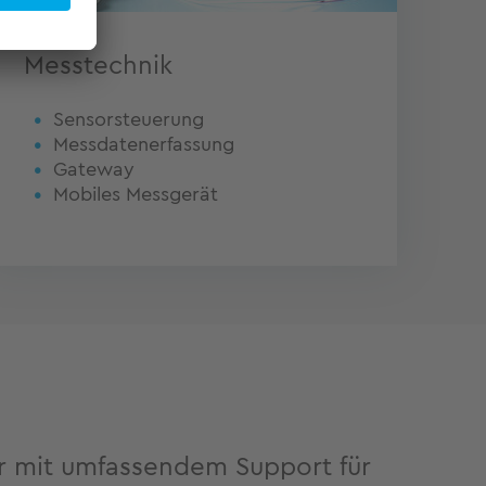
Messtechnik
Sensorsteuerung
Messdatenerfassung
Gateway
Mobiles Messgerät
er mit umfassendem Support für