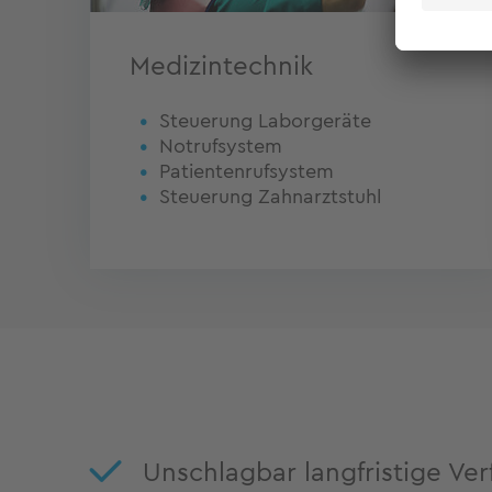
Medizintechnik
Steuerung Laborgeräte
Notrufsystem
Patientenrufsystem
Steuerung Zahnarztstuhl
Unschlagbar langfristige Ver