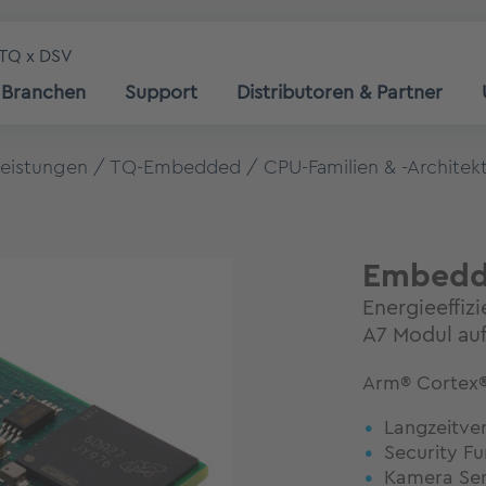
TQ x DSV
Branchen
Support
Distributoren & Partner
leistungen
TQ-Embedded
CPU-Familien & -Architek
Embedd
Energieeffiz
A7 Modul auf
Arm® Cortex®
Langzeitve
Security F
Kamera Sens