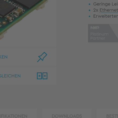
Geringe Le
2x
Etherne
Erweiterte
KEN
GLEICHEN
IFIKATIONEN
DOWNLOADS
BEST