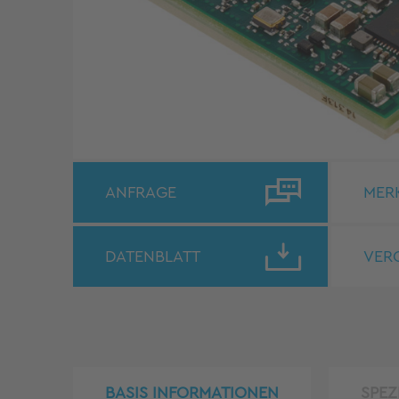
ANFRAGE
MER
DATENBLATT
VER
BASIS INFORMATIONEN
SPEZ