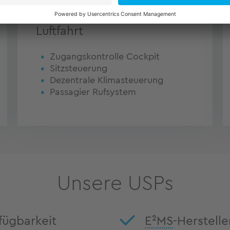
Luftfahrt
Zugangskontrolle Cockpit
Sitzsteuerung
Dezentrale Klimasteuerung
Passagier Rufsystem
Unsere USPs
fügbarkeit
E²MS
-Herstell