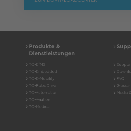
Produkte &
Supp
Dienstleistungen
TQ-E²MS
Suppor
TQ-Embedded
Downlo
TQ-E-Mobility
FAQ
TQ-RoboDrive
Glossar
TQ-Automation
Media &
TQ-Aviation
TQ-Medical