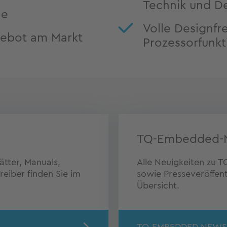
Technik und D
le
Volle Designfrei
ebot am Markt
Prozessorfunk
TQ-Embedded-
tter, Manuals,
Alle Neuigkeiten zu
eiber finden Sie im
sowie Presseveröffent
Übersicht.
TQ-EMBEDDED NEWS