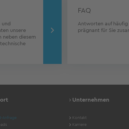
FAQ
s und
Antworten auf häufig 
hten unsere
prägnant für Sie zus
en neben diesem
technische
ort
Unternehmen
t-Anfrage
Kontakt
ads
Karriere