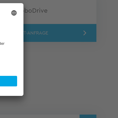
TQ-RoboDrive
SUPPORT-ANFRAGE