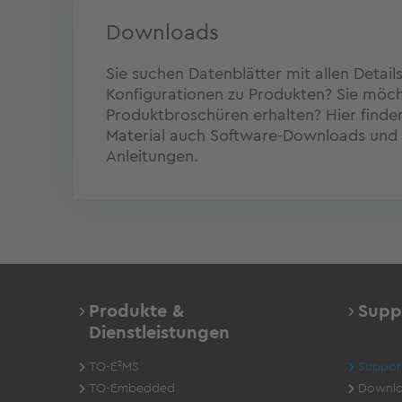
Downloads
Sie suchen Datenblätter mit allen Detail
Konfigurationen zu Produkten? Sie möc
Produktbroschüren erhalten? Hier find
Material auch Software-Downloads und 
Anleitungen.
Produkte &
Supp
Dienstleistungen
TQ-E²MS
Suppor
TQ-Embedded
Downlo