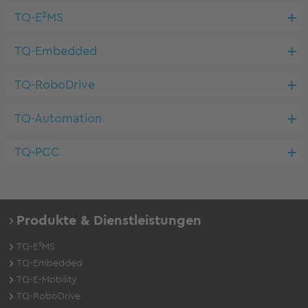
TQ-E²MS
TQ-Embedded
TQ-RoboDrive
TQ-Automation
TQ-PCC
Produkte & Dienstleistungen
TQ-E²MS
TQ-Embedded
TQ-E-Mobility
TQ-RoboDrive