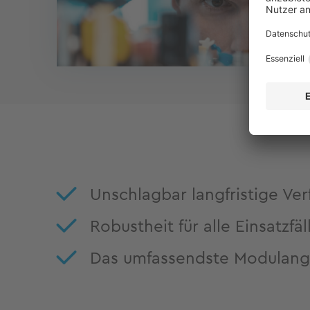
Unschlagbar langfristige Ver
Robustheit für alle Einsatzfäl
Das umfassendste Modulang