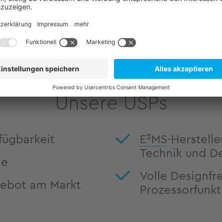
wie BSP-Dokumentatione
Beispielcodes stehen Ih
Verfügung.
Unsere USPs
fügbarkeit
E²MS
-Herstell
Technik und D
le
Volle Designfrei
ebot am Markt
Prozessorfunk