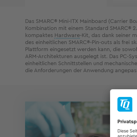
Das SMARC® Mini-ITX Mainboard (Carrier Bo
Kombination mit einem Standard SMARC® 2.0
kompaktes
Hardware
-Kit, das dank seiner 
des einheitlichen SMARC®-Pin-outs als frei 
Plattform eingesetzt werden kann, die sowohl
ARM-Architekturen ausgelegt ist. Das PC-Sy
einheitlichen Schnittstellen und mechanisc
die Anforderungen der Anwendung angepas