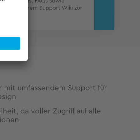
n, Tutorials, FAQs sowie
nen in unserem Support Wiki zur
er mit umfassendem Support für
esign
heit, da voller Zugriff auf alle
tionen