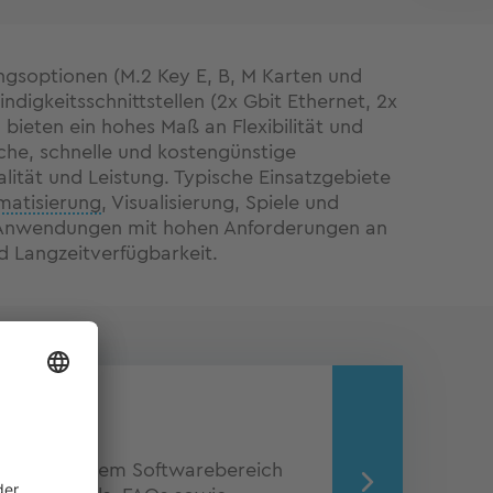
ngsoptionen (M.2 Key E, B, M Karten und
digkeitsschnittstellen (2x Gbit Ethernet, 2x
 bieten ein hohes Maß an Flexibilität und
che, schnelle und kostengünstige
lität und Leistung. Typische Einsatzgebiete
matisierung
, Visualisierung, Spiele und
Anwendungen mit hohen Anforderungen an
nd Langzeitverfügbarkeit.
ionen aus dem Softwarebereich