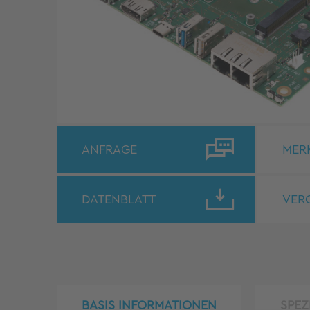
ANFRAGE
MER
DATENBLATT
VER
BASIS INFORMATIONEN
SPEZ