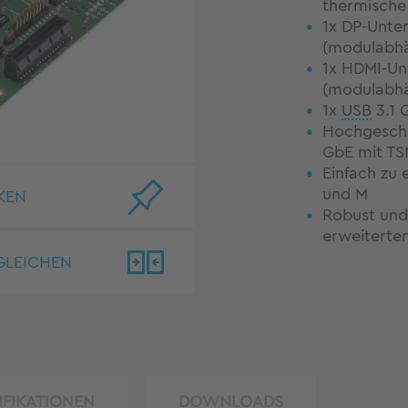
thermische
1x DP-Unte
(modulabhä
1x HDMI-Un
(modulabhä
1x
USB
3.1 
Hochgeschw
GbE mit TS
Einfach zu 
und M
KEN
Robust und
erweiterte
GLEICHEN
IFIKATIONEN
DOWNLOADS