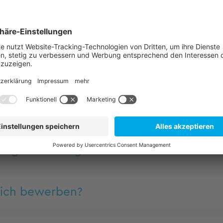
Karriere-FAQ
Häufige Fragen und Antworten
er TQ-Stellenbörse aktuell?
ragen zur ausgeschriebenen Stelle?
mich bewerben?