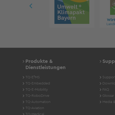
Produkte &
Supp
Dienstleistungen
TQ-E²MS
Suppor
TQ-Embedded
Downlo
TQ-E-Mobility
FAQ
TQ-RoboDrive
Glossar
TQ-Automation
Media &
TQ-Aviation
TQ-Medical