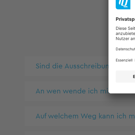
Sind die Ausschreibungen in d
An wen wende ich mich bei F
Auf welchem Weg kann ich 