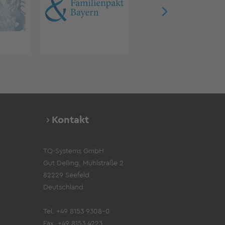
Kontakt
TQ-Systems GmbH
Gut Delling, Mühlstraße 2
82229 Seefeld
Deutschland
Tel. +49 8153 9308-0
Fax. +49 8153 4223