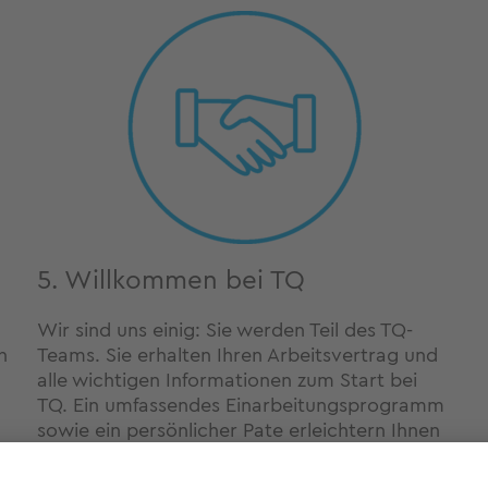
5. Willkommen bei TQ
Wir sind uns einig: Sie werden Teil des TQ-
h
Teams. Sie erhalten Ihren Arbeitsvertrag und
alle wichtigen Informationen zum Start bei
TQ. Ein umfassendes Einarbeitungsprogramm
sowie ein persönlicher Pate erleichtern Ihnen
Einstieg bei TQ.