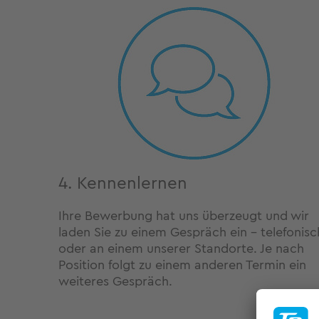
4. Kennenlernen
Ihre Bewerbung hat uns überzeugt und wir
laden Sie zu einem Gespräch ein - telefonisc
oder an einem unserer Standorte. Je nach
Position folgt zu einem anderen Termin ein
weiteres Gespräch.