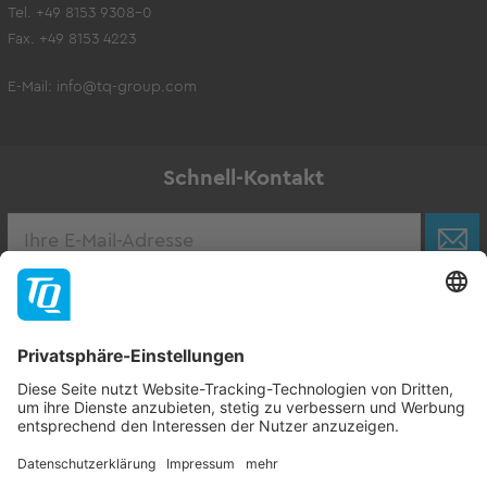
Tel. +49 8153 9308-0
Fax. +49 8153 4223
E-Mail:
info@tq-group.com
Schnell-Kontakt
Karriere
Zur Stellenbörse
Follow TQ-Group