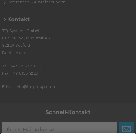
Referenzen & Auszeichnungen
Kontakt
TQ-Systems GmbH
Gut Delling, Mühlstraße 2
82229 Seefeld
Deutschland
Tel. +49 8153 9308-0
Fax. +49 8153 4223
E-Mail:
info@tq-group.com
Schnell-Kontakt