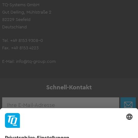
TQ-Systems GmbH
Gut Delling, Mühlstraße 2
82229 Seefeld
Deutschland
Tel. +49 8153 9308-0
Fax. +49 8153 4223
E-Mail:
info@tq-group.com
Schnell-Kontakt
Karriere