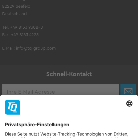
82229 Seefeld
Deutschland
Tel. +49 8153 9308-0
Fax. +49 8153 4223
E-Mail:
info@tq-group.com
Schnell-Kontakt
Karriere
Zur Stellenbörse