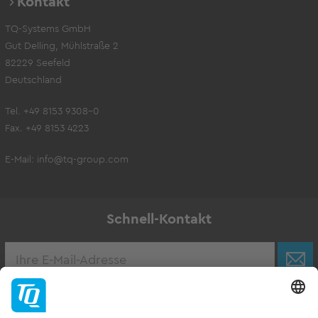
Kontakt
TQ-Systems GmbH
Gut Delling, Mühlstraße 2
82229 Seefeld
Deutschland
Tel. +49 8153 9308-0
Fax. +49 8153 4223
E-Mail:
info@tq-group.com
Schnell-Kontakt