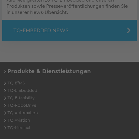
Alle Neuigkeiten zu TQ-Embedded und unseren
Produkten sowie Presseveröffentlichungen finden Sie
in unserer News-Übersicht.
TQ-EMBEDDED NEWS
Produkte & Dienstleistungen
TQ-E²MS
TQ-Embedded
TQ-E-Mobility
TQ-RoboDrive
TQ-Automation
TQ-Aviation
TQ-Medical