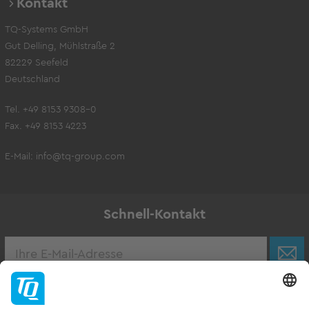
Kontakt
TQ-Systems GmbH
Gut Delling, Mühlstraße 2
82229 Seefeld
Deutschland
Tel. +49 8153 9308-0
Fax. +49 8153 4223
E-Mail:
info@tq-group.com
Schnell-Kontakt