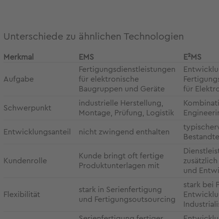
Unterschiede zu ähnlichen Technologien
Merkmal
EMS
E²MS
Fertigungsdienstleistungen
Entwicklu
Aufgabe
für elektronische
Fertigung
Baugruppen und Geräte
für Elektr
industrielle Herstellung,
Kombinati
Schwerpunkt
Montage, Prüfung, Logistik
Engineeri
typischer
Entwicklungsanteil
nicht zwingend enthalten
Bestandte
Dienstleis
Kunde bringt oft fertige
Kundenrolle
zusätzlic
Produktunterlagen mit
und Entw
stark bei 
stark in Serienfertigung
Flexibilität
Entwicklu
und Fertigungsoutsourcing
Industrial
Serienfertigung fertiger
Entwicklu