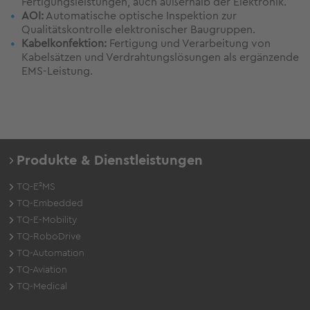
Fertigungsleistungen, auch außerhalb der Elektronik.
AOI:
Automatische optische Inspektion zur
Qualitätskontrolle elektronischer Baugruppen.
Kabelkonfektion:
Fertigung und Verarbeitung von
Kabelsätzen und Verdrahtungslösungen als ergänzende
EMS-Leistung.
Produkte & Dienstleistungen
TQ-E²MS
TQ-Embedded
TQ-E-Mobility
TQ-RoboDrive
TQ-Automation
TQ-Aviation
TQ-Medical