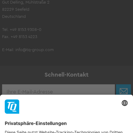
Gut Delling, Mühlstraße 2
82229 Seefeld
Deutschland
Tel. +49 8153 9308-0
Fax. +49 8153 4223
E-Mail:
info@tq-group.com
Schnell-Kontakt
Karriere