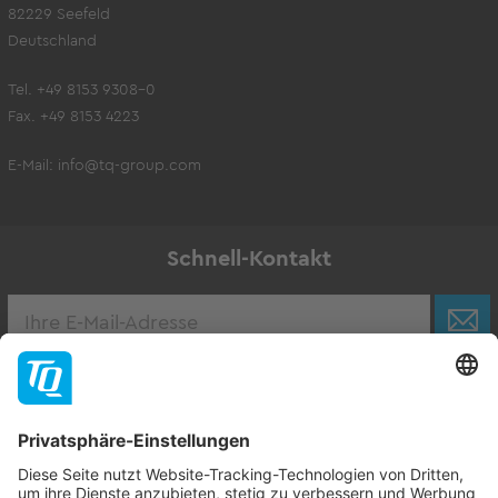
82229 Seefeld
Deutschland
Tel. +49 8153 9308-0
Fax. +49 8153 4223
E-Mail:
info@tq-group.com
Schnell-Kontakt
Karriere
Zur Stellenbörse