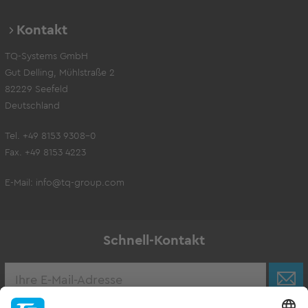
Kontakt
TQ-Systems GmbH
Gut Delling, Mühlstraße 2
82229 Seefeld
Deutschland
Tel. +49 8153 9308-0
Fax. +49 8153 4223
E-Mail:
info@tq-group.com
Schnell-Kontakt