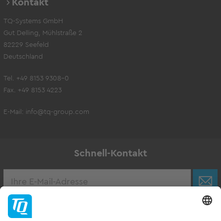
Kontakt
TQ-Systems GmbH
Gut Delling, Mühlstraße 2
82229 Seefeld
Deutschland
Tel. +49 8153 9308-0
Fax. +49 8153 4223
E-Mail:
info@tq-group.com
Schnell-Kontakt