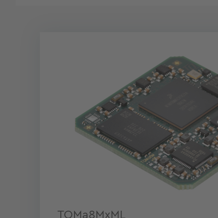
TQMa8MxML