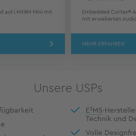
 auf i.MX8M Mini mit
Embedded Cortex®-A5
mit erweiterten Audi
MEHR ERFAHREN
Unsere USPs
fügbarkeit
E²MS
-Herstell
Technik und D
le
Volle Designfrei