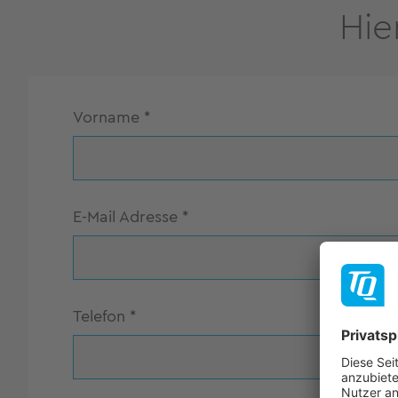
Hie
Vorname
*
E-Mail Adresse
*
Telefon
*