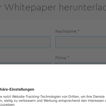
r Whitepaper herunterla
Nachname
*
Firma
*