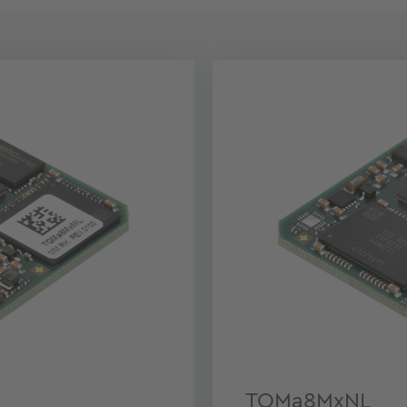
TQMa8MxNL