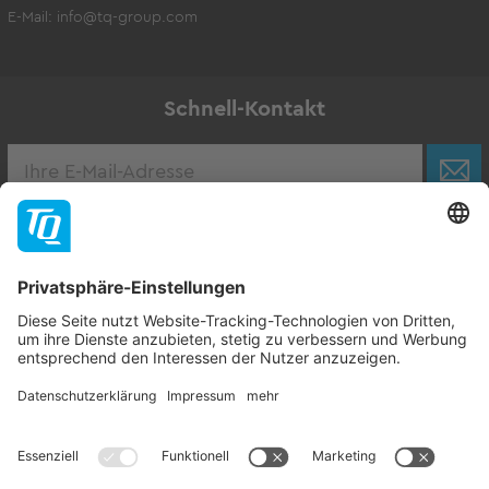
E-Mail:
info@tq-group.com
Schnell-Kontakt
Karriere
Zur Stellenbörse
Follow TQ-Group