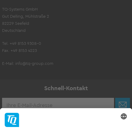
TQ-Systems GmbH
Gut Delling, Mühlstraße 2
82229 Seefeld
Deutschland
Tel. +49 8153 9308-0
Fax. +49 8153 4223
E-Mail:
info@tq-group.com
Schnell-Kontakt